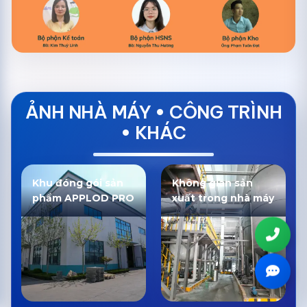
ẢNH NHÀ MÁY • CÔNG TRÌNH
• KHÁC
Khu đóng gói sản
Không gian sản
phẩm APPLOD PRO
xuất trong nhà máy