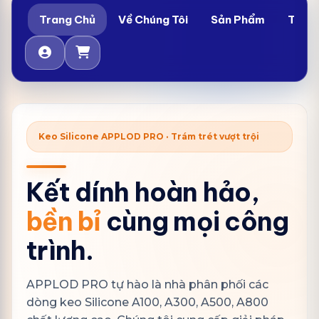
Trang Chủ
Về Chúng Tôi
Sản Phẩm
Tin T
Keo Silicone APPLOD PRO · Trám trét vượt trội
Kết dính hoàn hảo,
bền bỉ
cùng mọi công
trình.
APPLOD PRO tự hào là nhà phân phối các
dòng keo Silicone A100, A300, A500, A800