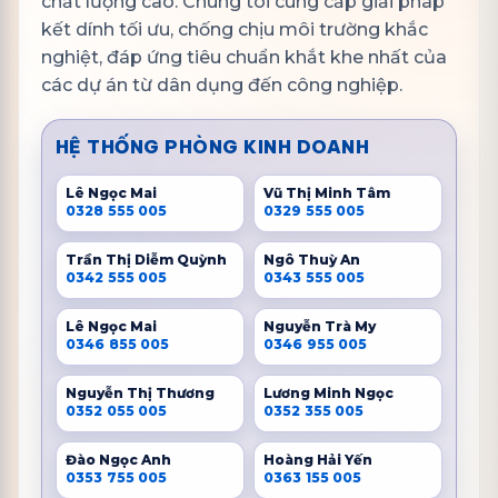
chất lượng cao. Chúng tôi cung cấp giải pháp
kết dính tối ưu, chống chịu môi trường khắc
nghiệt, đáp ứng tiêu chuẩn khắt khe nhất của
các dự án từ dân dụng đến công nghiệp.
HỆ THỐNG PHÒNG KINH DOANH
Lê Ngọc Mai
Vũ Thị Minh Tâm
0328 555 005
0329 555 005
Trần Thị Diễm Quỳnh
Ngô Thuỳ An
0342 555 005
0343 555 005
Lê Ngọc Mai
Nguyễn Trà My
0346 855 005
0346 955 005
Nguyễn Thị Thương
Lương Minh Ngọc
0352 055 005
0352 355 005
Đào Ngọc Anh
Hoàng Hải Yến
0353 755 005
0363 155 005